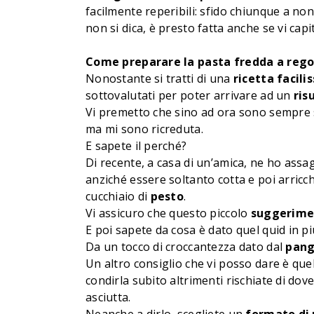
facilmente reperibili: sfido chiunque a no
non si dica, è presto fatta anche se vi capi
Come preparare la pasta fredda a rego
Nonostante si tratti di una
ricetta facili
sottovalutati per poter arrivare ad un
ris
Vi premetto che sino ad ora sono sempre st
ma mi sono ricreduta.
E sapete il perché?
Di recente, a casa di un’amica, ne ho assa
anziché essere soltanto cotta e poi arricchi
cucchiaio di
pesto
.
Vi assicuro che questo piccolo
suggerime
E poi sapete da cosa è dato quel quid in pi
Da un tocco di croccantezza dato dal
pang
Un altro consiglio che vi posso dare è que
condirla subito altrimenti rischiate di 
asciutta.