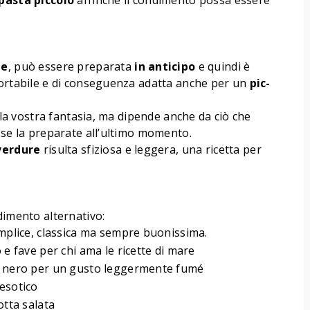
pasta piccolo
affinché il condimento possa essere
te
, può essere preparata
in anticipo
e quindi è
portabile e di conseguenza adatta anche per un
pic-
alla vostra fantasia, ma dipende anche da ciò che
 se la preparate all’ultimo momento.
verdure
risulta sfiziosa e leggera, una ricetta per
dimento alternativo:
mplice, classica ma sempre buonissima.
 e fave per chi ama le ricette di mare
 nero per un gusto leggermente fumé
esotico
otta salata