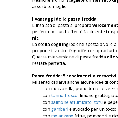
Neanche a dirlo, scegliete un
formato di 
assorbito meglio
I vantaggi della pasta fredda
L'insalata di pasta si prepara
velocemen
perfetta per un buffet, è facilmente tras
nic
.
La scelta degli ingredienti spetta a voi e 
propone il vostro frigorifero, soprattutto
Questa mia versione di pasta fredda
alle 
l’estate perfetta.
Pasta fredda: 5 condimenti alternativi
Mi sento di darvi anche alcune idee di con
con mozzarella, pomodori e olive: se
con
tonno fresco
, limone grattugiato
con
salmone affumicato
,
tofu
e pepe
con
gamberi
e avocado per un tocco 
con
melanzane
fritte, pomodori e ric