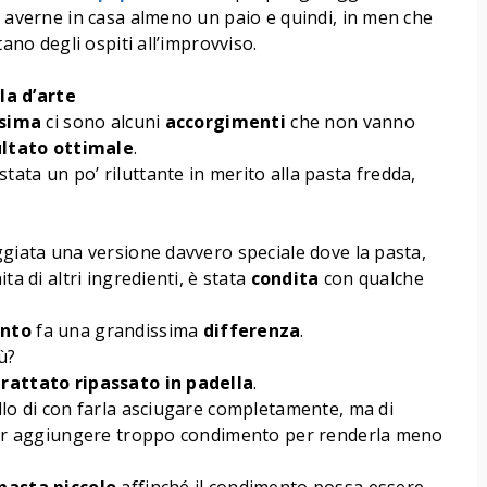
n averne in casa almeno un paio e quindi, in men che
tano degli ospiti all’improvviso.
la d’arte
ssima
ci sono alcuni
accorgimenti
che non vanno
ultato
ottimale
.
ata un po’ riluttante in merito alla pasta fredda,
ggiata una versione davvero speciale dove la pasta,
ta di altri ingredienti, è stata
condita
con qualche
nto
fa una grandissima
differenza
.
ù?
rattato ripassato in padella
.
llo di con farla asciugare completamente, ma di
dover aggiungere troppo condimento per renderla meno