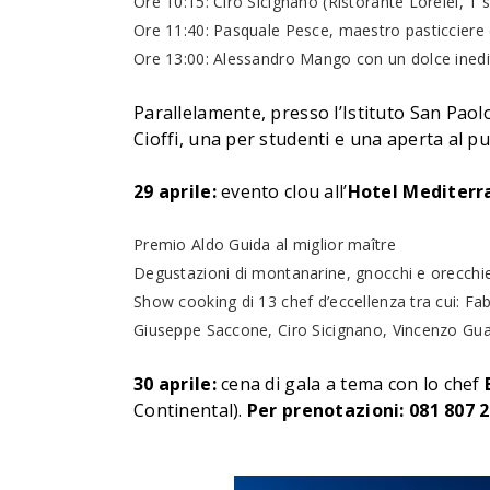
Ore 10:15: Ciro Sicignano (Ristorante Lorelei, 1 s
Ore 11:40: Pasquale Pesce, maestro pasticciere 
Ore 13:00: Alessandro Mango con un dolce ined
Parallelamente, presso l’Istituto San Paol
Cioffi, una per studenti e una aperta al pu
29 aprile:
evento clou all’
Hotel Mediterr
Premio Aldo Guida al miglior maître
Degustazioni di montanarine, gnocchi e orecchiet
Show cooking di 13 chef d’eccellenza tra cui: Fa
Giuseppe Saccone, Ciro Sicignano, Vincenzo Guar
30 aprile:
cena di gala a tema con lo chef
Continental).
Per prenotazioni: 081 807 