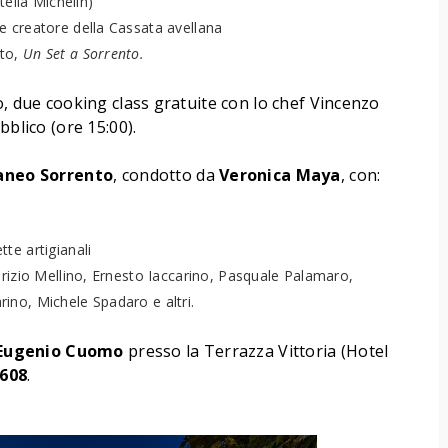
tella Michelin)
e creatore della Cassata avellana
ito,
Un Set a Sorrento.
o, due cooking class gratuite con lo chef Vincenzo
bblico (ore 15:00).
aneo Sorrento
, condotto da
Veronica Maya
, con:
te artigianali
brizio Mellino, Ernesto Iaccarino, Pasquale Palamaro,
ino, Michele Spadaro e altri.
Eugenio Cuomo
presso la Terrazza Vittoria (Hotel
2608
.