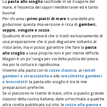
La
pasta allo scoglio
racchiude in sé il sapore del
mare, è l’essenza dei sapori mediterranei ed è tanto
buona!
Per chi ama i
primi piatti di mare
è una delle più
goduriose: questa mia versione è ricca di
gamberi,
seppie, vongole e cozze
.
Qualcuno di voi penserà che si tratti esclusivamente di
una preparazione che si può degustare soltanto al
ristorante, ma vi posso garantire che fare la
pasta
allo scoglio
a casa propria non è per niente difficile.
Magari è un po’ lunga per via della pulizia del pesce,
ma poi la cottura è rapidissima.
Insieme alla pasta con le
cozze classica
, ai
ravioli
gamberi e stracciatella
e alle
orecchiette gamberi
e broccoletti
la pasta allo scoglio è tra le mie
preparazioni preferite.
Se vi piacciono le ricette di mare, oltre a questo grande
classico della cucina italiana, date un’occhiata a qualche
altra ricetta pubblicata sul sito: le
cozze alla panna e