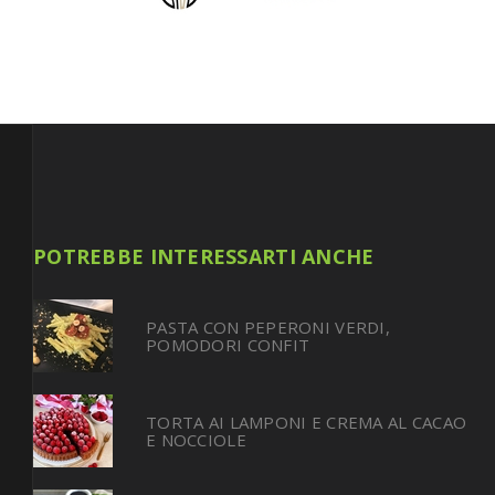
POTREBBE INTERESSARTI ANCHE
PASTA CON PEPERONI VERDI,
POMODORI CONFIT
TORTA AI LAMPONI E CREMA AL CACAO
E NOCCIOLE