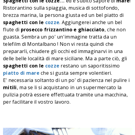
Spaghetti con le cozze
..... ed è subito sapore di
mare
!
Ristorantino sulla spiaggia, musica di sottofondo,
brezza marina, la persona giusta ed un bel piatto di
spaghetti con le
cozze
. Aggiungerei anche un bel
flute di
prosecco frizzantino e ghiacciato
, che non
guasta. Sembra un po' un'immagine tratta da un
telefilm di Montalbano !
Non vi resta quindi che
prepararli, chiudere gli occhi ed immaginarvi in una
delle belle località di mare siciliane.
Ma a parte ciò, gli
spaghe
tti con le
cozze
restano un saporitissimo
piatto di mare
che si gusta sempre volentieri.
E' necessaria soltanto di un po' di pazienza nel pulire i
mitili
, ma se li si acquistano in un supermercato la
pulizia potrà essere effettuata tramite una macchina,
per facilitare il vostro lavoro.