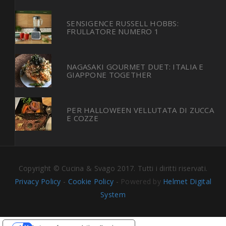
SENSIGENCE RUSSELL HOBBS:
FRULLATORE NUMERO 1
NAGASAKI GOURMET DUET: ITALIA E
GIAPPONE TOGETHER
PER HALLOWEEN VELLUTATA DI ZUCCA
E COZZE
Copyright © Cucina & Svago 2017. Tutti i diritti riservati.
Privacy Policy
-
Cookie Policy
-
Powered by
Helmet Digital
System