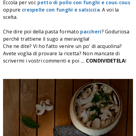
Eccola per voi:
petto di pollo con funghi e cous-cous
oppure
crespelle con funghi e salsiccia
. A voi la
scelta.
Che dire poi della pasta formato
paccheri
? Goduriosa
perché trattiene il sugo a meraviglia!
Che ne dite? Vi ho fatto venire un po' di acquolina?
Avete voglia di provare la ricetta? Non mancate di
scrivermi i vostri commenti e poi ....
CONDIVIDETELA
!