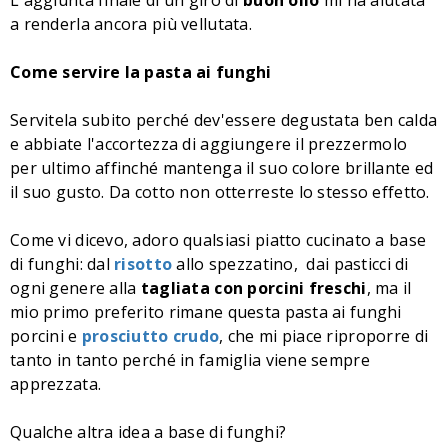
L'aggiunta finale di un giro di
buon olio
mi ha aiutata
a renderla ancora più vellutata.
Come servire la pasta ai funghi
Servitela subito perché dev'essere degustata ben calda
e abbiate l'accortezza di aggiungere il prezzermolo
per ultimo affinché mantenga il suo colore brillante ed
il suo gusto. Da cotto non otterreste lo stesso effetto.
Come vi dicevo, adoro qualsiasi piatto cucinato a base
di funghi: dal
risotto
allo spezzatino, dai pasticci di
ogni genere alla
tagliata con porcini freschi
, ma il
mio primo preferito rimane questa pasta ai funghi
porcini e
prosciutto crudo
, che mi piace riproporre di
tanto in tanto perché in famiglia viene sempre
apprezzata.
Qualche altra idea a base di funghi?