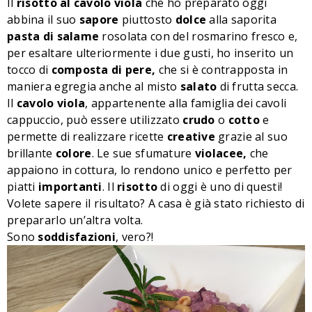
Il
risotto al cavolo viola
che ho preparato oggi
abbina il suo
sapore
piuttosto
dolce
alla saporita
pasta di salame
rosolata con del rosmarino fresco e,
per esaltare ulteriormente i due gusti, ho inserito un
tocco di
composta di pere,
che si è contrapposta in
maniera egregia anche al misto
salato
di frutta secca.
Il
cavolo viola
, appartenente alla famiglia dei cavoli
cappuccio, può essere utilizzato
crudo
o
cotto
e
permette di realizzare ricette
creative
grazie al suo
brillante
colore
. Le sue sfumature
violacee,
che
appaiono in cottura, lo rendono unico e perfetto per
piatti
importanti
. Il
risotto
di oggi è uno di questi!
Volete sapere il risultato? A casa è già stato richiesto di
prepararlo un’altra volta.
Sono
soddisfazioni
, vero?!