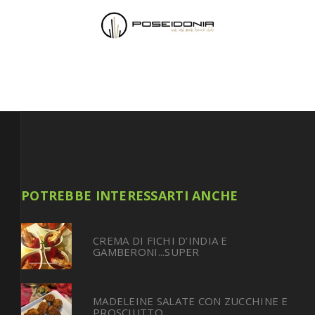
POTREBBE INTERESSARTI ANCHE
CREMA DI FICHI D’INDIA E
GAMBERONI...SUPER
MADELEINE SALATE CON ZUCCHINE E
PROSCIUTTO