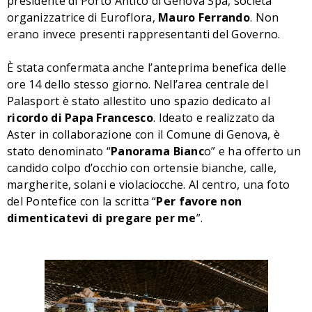
presidente di Porto Antico di Genova Spa, società
organizzatrice di Euroflora,
Mauro Ferrando
. Non
erano invece presenti rappresentanti del Governo.
È stata confermata anche l’anteprima benefica delle
ore 14 dello stesso giorno. Nell’area centrale del
Palasport è stato allestito uno spazio dedicato al
ricordo di Papa Francesco
. Ideato e realizzato da
Aster in collaborazione con il Comune di Genova, è
stato denominato “
Panorama Bianc
o” e ha offerto un
candido colpo d’occhio con ortensie bianche, calle,
margherite, solani e violaciocche. Al centro, una foto
del Pontefice con la scritta “
Per favore non
dimenticatevi di pregare per me
”.