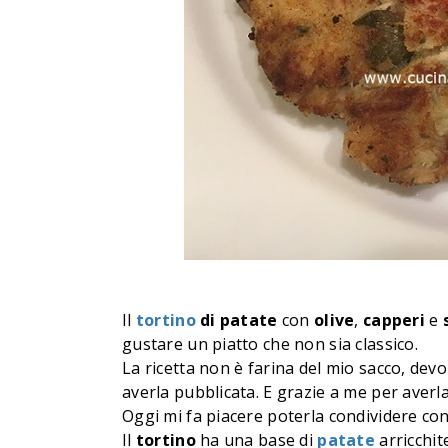
Il
tortino
di patate
con
olive
,
capperi
e
gustare un piatto che non sia classico.
La ricetta non è farina del mio sacco, devo 
averla pubblicata. E grazie a me per averl
Oggi mi fa piacere poterla condividere con
Il
tortino
ha una base di
patate
arricchi