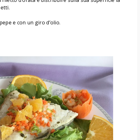
l filetto d’orata e distribuire sulla sua superficie la
etti.
epe e con un giro d’olio.