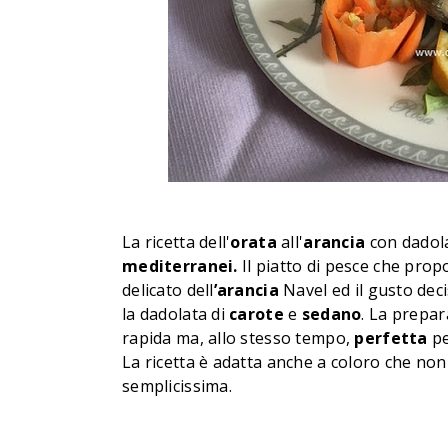
La ricetta dell'
orata
all'
arancia
con dadola
mediterranei.
Il piatto di pesce che prop
delicato dell
’arancia
Navel ed il gusto deci
la dadolata di
carote
e
sedano
. La prepa
rapida ma, allo stesso tempo,
perfetta
pe
La ricetta è adatta anche a coloro che no
semplicissima.