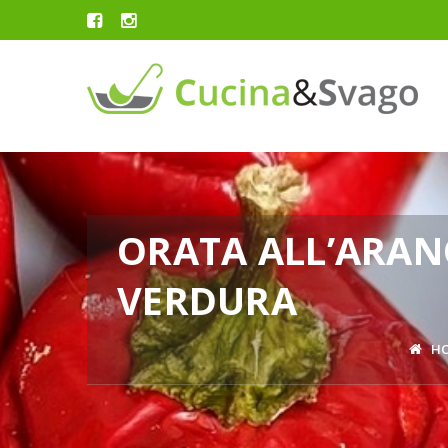
ORATA ALL’ARAN
VERDURA
H