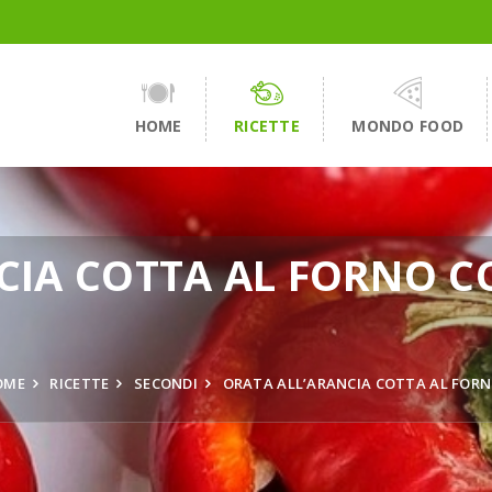
HOME
RICETTE
MONDO FOOD
CIA COTTA AL FORNO C
OME
RICETTE
SECONDI
ORATA ALL’ARANCIA COTTA AL FORN