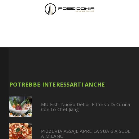
POTREBBE INTERESSARTI ANCHE
MU Fish: Nuovo Déhor E Corso Di Cucina
Con Lo Chef Jiang
PIZZERIA ASSAJE APRE LA SUA 6 A SEDE
A MILANO