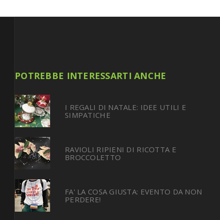
POTREBBE INTERESSARTI ANCHE
I REGALI DI NATALE: IDEE UTILI E
SIMPATICHE
RAVIOLI RIPIENI DI RICOTTA E
BROCCOLETTO
FA' LA COSA GIUSTA: EVENTO DA NON
PERDERE!