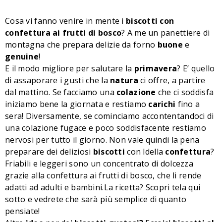
Cosa vi fanno venire in mente i
biscotti con
confettura ai frutti di bosco
? A me un panettiere di
montagna che prepara delizie da forno
buone
e
genuine
!
E il modo migliore per salutare la
primavera
? E’ quello
di assaporare i gusti che la
natura
ci offre, a partire
dal mattino. Se facciamo una
colazione
che ci soddisfa
iniziamo bene la giornata e restiamo
carichi
fino a
sera! Diversamente, se cominciamo accontentandoci di
una colazione fugace e poco soddisfacente restiamo
nervosi per tutto il giorno. Non vale quindi la pena
preparare dei deliziosi
biscotti
con ldella
confettura
?
Friabili e leggeri sono un concentrato di dolcezza
grazie alla confettura ai frutti di bosco, che li rende
adatti ad adulti e bambini.La ricetta? Scopri tela qui
sotto e vedrete che sarà più semplice di quanto
pensiate!