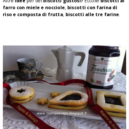
Altre
idee
per dei
biscotti gustosi?
Eccole!
biscotti al
farro con miele e nocciole
,
biscotti con farina di
riso e composta di frutta
,
biscotti alle tre farine
.