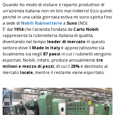
Quando ho modo di visitare il reparto produttivo di
un’azienda italiana non mi tiro mai indietro! Ecco quindi
perché in una calda giornata estiva mi sono spinta fino
a sede di
Nobili Rubinetterie
a
Suno
(NO).
E’ dal
1954
che l’azienda fondata da
Carlo Nobili
rappresenta la rubinetteria italiana di qualità,
diventando nel tempo
leader di mercato
in questo
settore dove il
Made in Italy
è apprezzatissimo sia
localmente sia negli
87 paesi
in cui i rubinetti vengono
esportati. Nobili, infatti, produce annualmente
tre
milioni e mezzo di pezzi
, di cui il
28%
è destinato al
mercato
locale
, mentre il restante viene esportato.