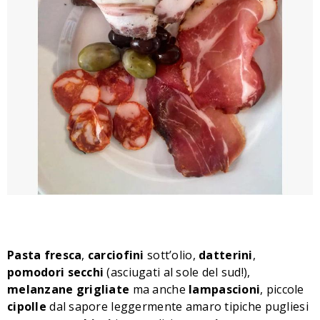
Pasta
fresca
,
carciofini
sott’olio,
datterini
,
pomodori
secchi
(asciugati al sole del sud!),
melanzane
grigliate
ma anche
lampascioni
, piccole
cipolle
dal sapore leggermente amaro tipiche pugliesi