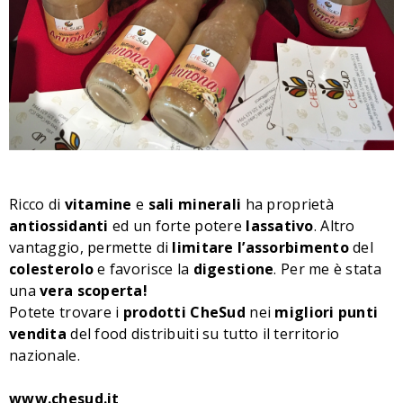
Ricco di
vitamine
e
sali
minerali
ha proprietà
antiossidanti
ed un forte potere
lassativo
. Altro
vantaggio, permette di
limitare
l’assorbimento
del
colesterolo
e favorisce la
digestione
. Per me è stata
una
vera
scoperta!
Potete trovare i
prodotti
CheSud
nei
migliori
punti
vendita
del food distribuiti su tutto il territorio
nazionale.
www.chesud.it