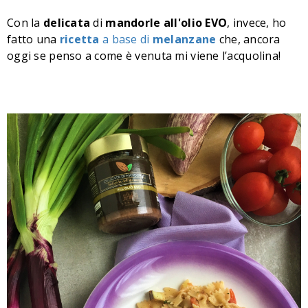
Con la
delicata
di
mandorle
all'olio
EVO
, invece, ho
fatto una
ricetta
a base di
melanzane
che, ancora
oggi se penso a come è venuta mi viene l’acquolina!