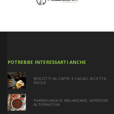
POTREBBE INTERESSARTI ANCHE
BISCOTTI AL CAFFE’ E CACAO, RICETTA
FACILE
PARMIGIANA DI MELANZANE, VERSIONE
ALTERNATIVA