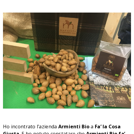
Ho incontrato l’azienda
Armienti
Bio
a
Fa’
la
Cosa
Giusta
. E ho potuto constatare che
Armienti
Bio
fa’