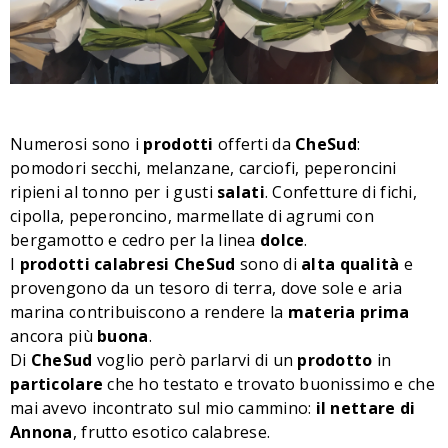
Numerosi sono i
prodotti
offerti da
CheSud
:
pomodori secchi, melanzane, carciofi, peperoncini
ripieni al tonno per i gusti
salati
. Confetture di fichi,
cipolla, peperoncino, marmellate di agrumi con
bergamotto e cedro per la linea
dolce
.
I
prodotti
calabresi
CheSud
sono di
alta
qualità
e
provengono da un tesoro di terra, dove sole e aria
marina contribuiscono a rendere la
materia
prima
ancora più
buona
.
Di
CheSud
voglio però parlarvi di un
prodotto
in
particolare
che ho testato e trovato buonissimo e che
mai avevo incontrato sul mio cammino:
il nettare di
Annona
, frutto esotico calabrese.