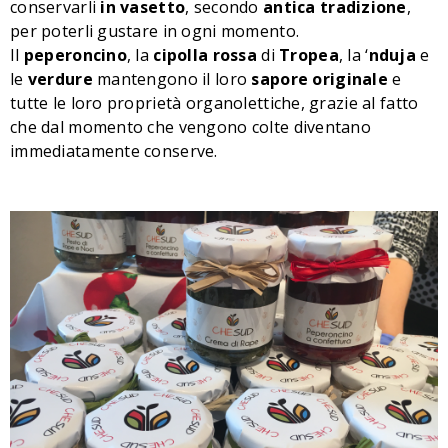
conservarli
in
vasetto
, secondo
antica
tradizione
,
per poterli gustare in ogni momento.
Il
peperoncino
, la
cipolla
rossa
di
Tropea
, la ‘
nduja
e
le
verdure
mantengono il loro
sapore
originale
e
tutte le loro proprietà organolettiche, grazie al fatto
che dal momento che vengono colte diventano
immediatamente conserve.