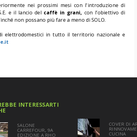
riormente nei prossimi mesi con l'introduzione di
.E. e il lancio del
caffè in grani,
con l’obiettivo di
ffinché non possano più fare a meno di SOLO.
 elettrodomestici in tutto il territorio nazionale e
e.it
EBBE INTERESSARTI
HE
COVER DI A
SALONE
RINNOVAME
CARREFOUR, 9A
CUCINA
EDIZIONE A RHO