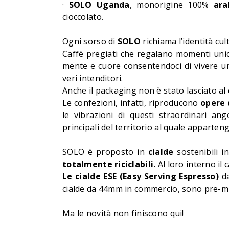
·
SOLO Uganda
, monorigine 100%
ara
cioccolato.
Ogni sorso di
SOLO
richiama l’identità cult
Caffè pregiati che regalano momenti unic
mente e cuore consentendoci di vivere un
veri intenditori.
Anche il packaging non è stato lasciato al 
Le confezioni, infatti, riproducono
opere d
le vibrazioni di questi straordinari an
principali del territorio al quale apparten
SOLO è proposto in
cialde
sostenibili i
totalmente riciclabili.
Al loro interno il
Le cialde ESE (Easy Serving Espresso)
d
cialde da 44mm in commercio, sono pre-m
Ma le novità non finiscono qui!