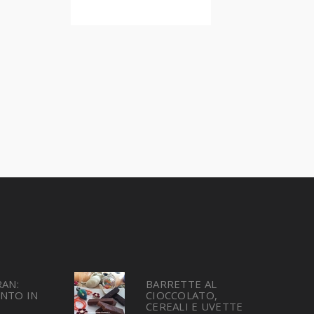
RAN:
BARRETTE AL
NTO IN
CIOCCOLATO,
CEREALI E UVETTE