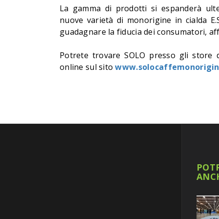
La gamma di prodotti si espanderà ulte
nuove varietà di monorigine in cialda E.S
guadagnare la fiducia dei consumatori, a
Potrete trovare SOLO presso gli store di
online sul sito
www.solocaffemonorigin
POTR
ANC