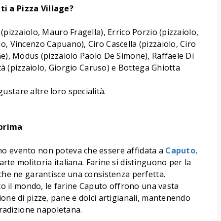
i a Pizza Village?
(pizzaiolo, Mauro Fragella), Errico Porzio (pizzaiolo,
o, Vincenzo Capuano), Ciro Cascella (pizzaiolo, Ciro
ne), Modus (pizzaiolo Paolo De Simone), Raffaele Di
vità (pizzaiolo, Giorgio Caruso) e Bottega Ghiotta
stare altre loro specialità.
 prima
mo evento non poteva che essere affidata a
Caputo
,
arte molitoria italiana. Farine si distinguono per la
 che ne garantisce una consistenza perfetta.
tto il mondo, le farine Caputo offrono una vasta
ione di pizze, pane e dolci artigianali, mantenendo
 tradizione napoletana.