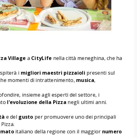
zza Village
a
CityLife
nella città meneghina, che ha
ospiterà i
migliori maestri pizzaioli
presenti sul
che momenti di intrattenimento,
musica
,
ondire, insieme agli esperti del settore, i
ato
l’evoluzione della Pizza
negli ultimi anni.
tà
e del
gusto
per promuovere uno dei principali
 Pizza.
imato
italiano della regione con il maggior
numero