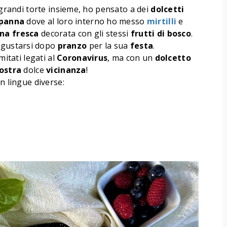
e grandi torte insieme, ho pensato a dei
dolcetti
panna
dove al loro interno ho messo
mirtilli
e
na
fresca
decorata con gli stessi
frutti
di
bosco
.
 gustarsi dopo
pranzo
per la sua
festa
.
imitati legati al
Coronavirus
, ma con un
dolcetto
ostra
dolce
vicinanza
!
n lingue diverse: