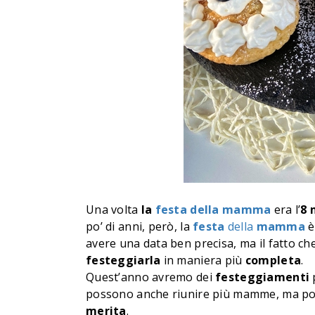
Una volta
la
festa della mamma
era l’
8 
po’ di anni, però, la
festa
della
mamma
è
avere una data ben precisa, ma il fatto ch
festeggiarla
in maniera più
completa
.
Quest’anno avremo dei
festeggiamenti
possono anche riunire più mamme, ma p
merita
.