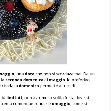
maggio
, una
data
che non si scordava mai. Da un
 la
seconda
domenica
di
maggio
. Io preferivo
e ricada la
domenica
permette a tutti di
più
limitati
, non avremo la solita festa dove si
otremo comunque renderle
omaggio
, come si