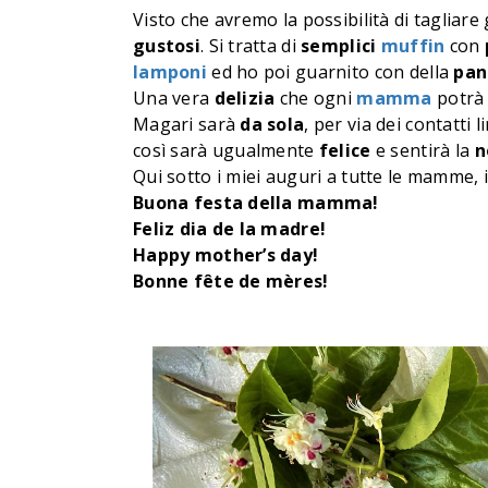
Visto che avremo la possibilità di tagliar
gustosi
. Si tratta di
semplici
muffin
con
lamponi
ed ho poi guarnito con della
pan
Una vera
delizia
che ogni
mamma
potrà
Magari sarà
da
sola
, per via dei contatti l
così sarà ugualmente
felice
e sentirà la
n
Qui sotto i miei auguri a tutte le mamme, i
Buona festa della mamma!
Feliz dia de la madre!
Happy mother’s day!
Bonne fête de mères!