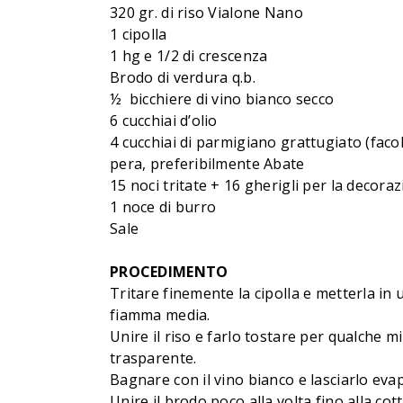
320 gr. di riso Vialone Nano
1 cipolla
1 hg e 1/2 di crescenza
Brodo di verdura q.b.
½ bicchiere di vino bianco secco
6 cucchiai d’olio
4 cucchiai di parmigiano grattugiato (facol
pera, preferibilmente Abate
15 noci tritate + 16 gherigli per la decora
1 noce di burro
Sale
PROCEDIMENTO
Tritare finemente la cipolla e metterla in 
fiamma media.
Unire il riso e farlo tostare per qualche
trasparente.
Bagnare con il vino bianco e lasciarlo eva
Unire il brodo poco alla volta fino alla co