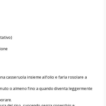
tativo)
zione
una casseruola insieme all’olio e farla rosolare a
 minuto o almeno fino a quando diventa leggermente
porare.
ttura del riso, cuocendo senza coperchio e