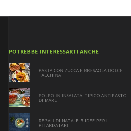
POTREBBE INTERESSARTI ANCHE
PASTA CON ZUCCA E BRESAOLA DOLCE
TACCHINA
POLPO IN INSALATA. TIPICO ANTIPASTO
DI MARE
REGALI DI NATALE: 5 IDEE PER I
RITARDATARI