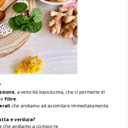
?
ssione
, a velocità bassissima, che ci permette di
 le
fibre
.
erali
che andiamo ad assimilare immediatamente.
rutta e verdura?
ix che andiamo a comporre.