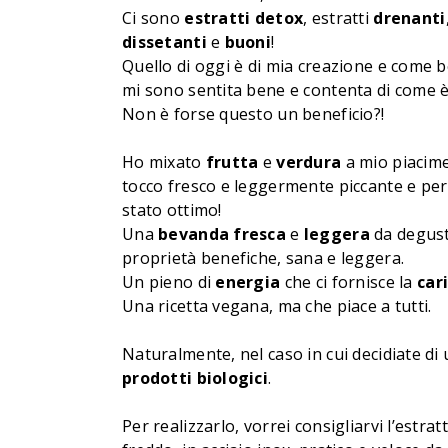
Ci sono
estratti detox
, estratti
drenanti
dissetanti
e
buoni
!
Quello di oggi è di mia creazione e come b
mi sono sentita bene e contenta di come 
Non è forse questo un beneficio?!
Ho mixato
frutta
e
verdura
a mio piacime
tocco fresco e leggermente piccante e per
stato ottimo!
Una
bevanda
fresca
e
leggera
da degust
proprietà benefiche, sana e leggera.
Un pieno di
energia
che ci fornisce la
car
Una ricetta vegana, ma che piace a tutti.
Naturalmente, nel caso in cui decidiate di u
prodotti biologici
.
Per realizzarlo, vorrei consigliarvi l’estra