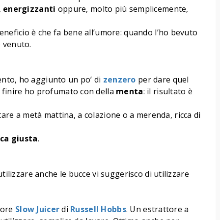
,
energizzanti
oppure, molto più semplicemente,
eneficio è che fa bene all’umore: quando l’ho bevuto
è venuto.
nto, ho aggiunto un po’ di
zenzero
per dare quel
 finire ho profumato con della
menta
: il risultato è
are a metà mattina, a colazione o a merenda, ricca di
ica
giusta
.
tilizzare anche le bucce vi suggerisco di utilizzare
ttore
Slow Juicer
di
Russell Hobbs
. Un estrattore a