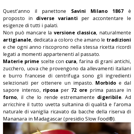
Quest’anno il panettone
Savini Milano 1867
è
proposto in
diverse varianti
per accontentare le
esigenze di tutti i palati.
Non può mancare la
versione classica
, naturalmente
artigianale
, dedicata a coloro che amano le
tradizioni
e che ogni anno riscoprono nella stessa ricetta ricordi
legati a momenti appartenenti al passato.
Materie prime
scelte con
cura
, farina di grani antichi,
zucchero, uova che provengono da allevamenti italiani
e burro francese di centrifuga sono gli ingredienti
selezionati per ottenere un impasto.
Morbido
e dal
sapore intenso,
riposa
per
72 ore
prima passare in
forno
, il che lo rende estremamente
digeribile
. Ad
arricchire il tutto uvetta sultanina di qualità e l’aroma
naturale di vaniglia ricavato da bacche della riserva di
Mananara in Madagascar (presidio Slow Food®).