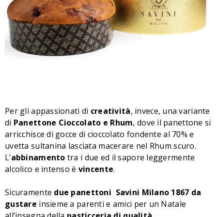
Per gli appassionati di
creatività
, invece, una variante
di
Panettone Cioccolato e Rhum
, dove il panettone si
arricchisce di gocce di cioccolato fondente al 70% e
uvetta sultanina lasciata macerare nel Rhum scuro.
L’
abbinamento
tra i due ed il sapore leggermente
alcolico e intenso è
vincente
.
Sicuramente
due panettoni Savini Milano 1867 da
gustare
insieme a parenti e amici per un Natale
all’insegna della
pasticceria di qualità
.