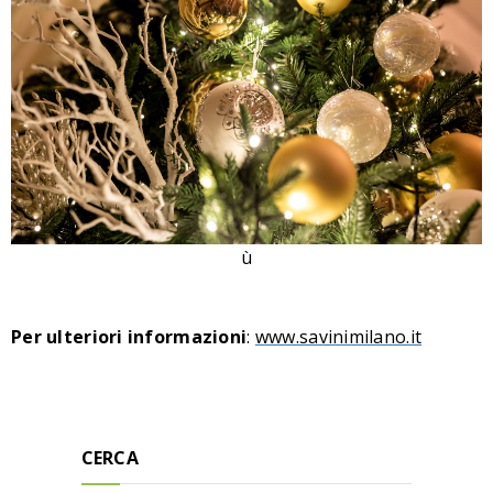
ù
Per ulteriori informazioni
:
www.savinimilano.it
CERCA