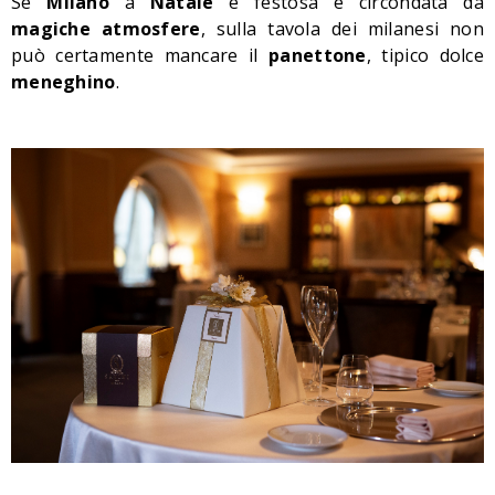
Se
Milano
a
Natale
è festosa e circondata da
magiche atmosfere
, sulla tavola dei milanesi non
può certamente mancare il
panettone
, tipico dolce
meneghino
.